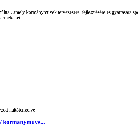
lttal, amely kormányművek tervezésére, fejlesztésére és gyártására speci
termékeket.
e / kormányműve...