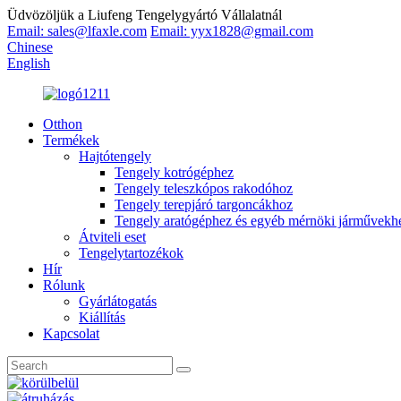
Üdvözöljük a Liufeng Tengelygyártó Vállalatnál
Email: sales@lfaxle.com
Email: yyx1828@gmail.com
Chinese
English
Otthon
Termékek
Hajtótengely
Tengely kotrógéphez
Tengely teleszkópos rakodóhoz
Tengely terepjáró targoncákhoz
Tengely aratógéphez és egyéb mérnöki járművekh
Átviteli eset
Tengelytartozékok
Hír
Rólunk
Gyárlátogatás
Kiállítás
Kapcsolat