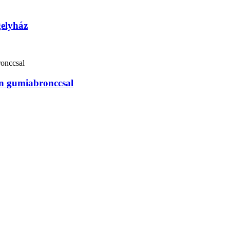
gelyház
en gumiabronccsal