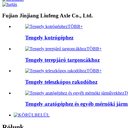
Fujian Jinjiang Liufeng Axle Co., Ltd.
TÖBB+
Tengely kotrógéphez
TÖBB+
Tengely terepjáró targoncákhoz
TÖBB+
Tengely teleszkópos rakodóhoz
T
Tengely aratógéphez és egyéb mérnöki jár
Rólunk